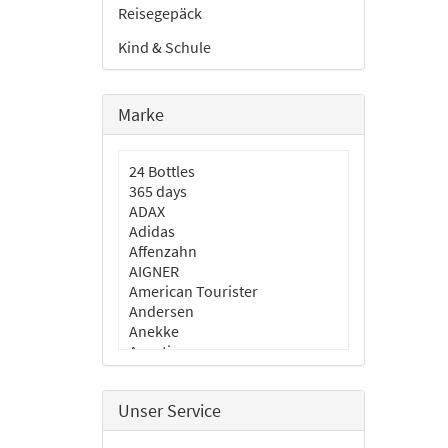
Reisegepäck
Kind & Schule
Marke
24 Bottles
365 days
ADAX
Adidas
Affenzahn
AIGNER
American Tourister
Andersen
Anekke
Aporti
aunts & uncles
BLACKBEAT
Unser Service
Burkely
Cabaia