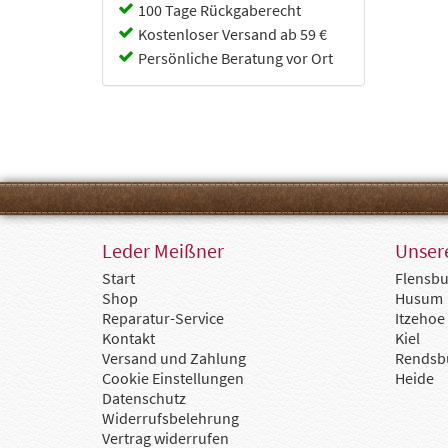
Cabin Zero
100 Tage Rückgaberecht
Camel
Kostenloser Versand ab 59 €
Capriccio
Persönliche Beratung vor Ort
Chesterfield
Chipolo
Collonil
Coocazoo
d&n
Deuter
Doppler
dugros
Eoto
Ergobag
Leder Meißner
Unsere
Fabrizio
Start
Flensbu
Fjällräven
Shop
Husum
Flanigan
Reparatur-Service
Itzehoe
Flynka
Kontakt
Kiel
Gerry Weber
Versand und Zahlung
Rendsb
Golden Head
Cookie Einstellungen
Heide
Goldline
Datenschutz
GOT BAG
Widerrufsbelehrung
Götz
Vertrag widerrufen
Guess