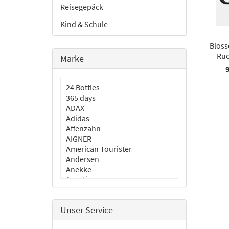
Reisegepäck
Kind & Schule
Bloss
Ruc
Marke
9
24 Bottles
365 days
ADAX
Adidas
Affenzahn
AIGNER
American Tourister
Andersen
Anekke
Aporti
aunts & uncles
BLACKBEAT
Unser Service
Burkely
Cabaia