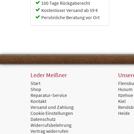
Cabin Zero
100 Tage Rückgaberecht
Camel
Kostenloser Versand ab 59 €
Capriccio
Persönliche Beratung vor Ort
Chesterfield
Chipolo
Collonil
Coocazoo
d&n
Deuter
Doppler
dugros
Eoto
Ergobag
Leder Meißner
Unsere
Fabrizio
Start
Flensbu
Fjällräven
Shop
Husum
Flanigan
Reparatur-Service
Itzehoe
Flynka
Kontakt
Kiel
Gerry Weber
Versand und Zahlung
Rendsb
Golden Head
Cookie Einstellungen
Heide
Goldline
Datenschutz
GOT BAG
Widerrufsbelehrung
Götz
Vertrag widerrufen
Guess