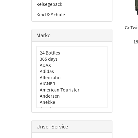
Reisegepäck
Kind & Schule
GoTwi
Marke
19
24 Bottles
365 days
ADAX
Adidas
Affenzahn
AIGNER
American Tourister
Andersen
Anekke
Aporti
aunts & uncles
BLACKBEAT
Unser Service
Burkely
Cabaia