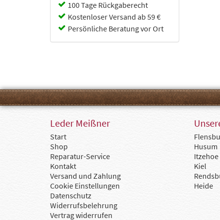
Cabin Zero
100 Tage Rückgaberecht
Camel
Kostenloser Versand ab 59 €
Capriccio
Persönliche Beratung vor Ort
Chesterfield
Chipolo
Collonil
Coocazoo
d&n
Deuter
Doppler
dugros
Eoto
Ergobag
Leder Meißner
Unsere
Fabrizio
Start
Flensbu
Fjällräven
Shop
Husum
Flanigan
Reparatur-Service
Itzehoe
Flynka
Kontakt
Kiel
Gerry Weber
Versand und Zahlung
Rendsb
Golden Head
Cookie Einstellungen
Heide
Goldline
Datenschutz
GOT BAG
Widerrufsbelehrung
Götz
Vertrag widerrufen
Guess