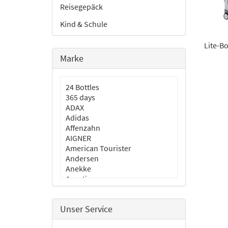
Reisegepäck
Kind & Schule
Lite-B
Marke
24 Bottles
365 days
ADAX
Adidas
Affenzahn
AIGNER
American Tourister
Andersen
Anekke
Aporti
aunts & uncles
BLACKBEAT
Unser Service
Burkely
Cabaia