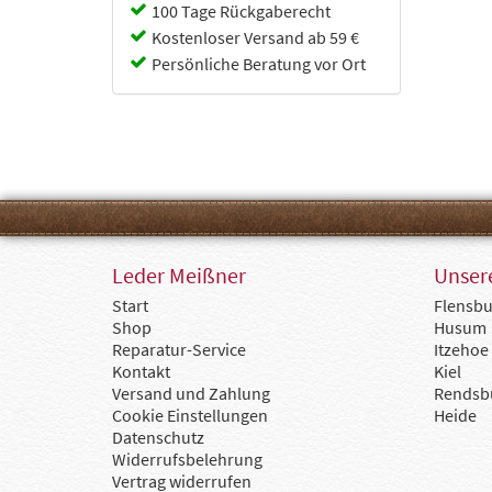
Cabin Zero
100 Tage Rückgaberecht
Camel
Kostenloser Versand ab 59 €
Capriccio
Persönliche Beratung vor Ort
Chesterfield
Chipolo
Collonil
Coocazoo
d&n
Deuter
Doppler
dugros
Eoto
Ergobag
Leder Meißner
Unsere
Fabrizio
Start
Flensbu
Fjällräven
Shop
Husum
Flanigan
Reparatur-Service
Itzehoe
Flynka
Kontakt
Kiel
Gerry Weber
Versand und Zahlung
Rendsb
Golden Head
Cookie Einstellungen
Heide
Goldline
Datenschutz
GOT BAG
Widerrufsbelehrung
Götz
Vertrag widerrufen
Guess