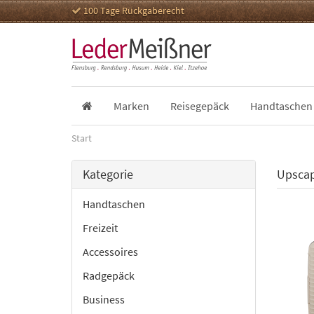
100 Tage Rückgaberecht
Marken
Reisegepäck
Handtaschen
Start
Kategorie
Upscap
Handtaschen
Freizeit
Accessoires
Radgepäck
Business