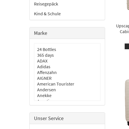
Reisegepäck
Kind & Schule
Upscap
Cabi
Marke
24 Bottles
365 days
ADAX
Adidas
Affenzahn
AIGNER
American Tourister
Andersen
Anekke
Aporti
aunts & uncles
BLACKBEAT
Unser Service
Burkely
Cabaia