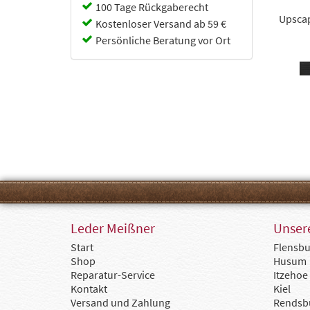
Cabin Zero
100 Tage Rückgaberecht
Camel
Upscap
Kostenloser Versand ab 59 €
Capriccio
Persönliche Beratung vor Ort
Chesterfield
Chipolo
Collonil
Coocazoo
d&n
Deuter
Doppler
dugros
Eoto
Ergobag
Fabrizio
Fjällräven
Flanigan
Flynka
Leder Meißner
Unsere
Gerry Weber
Start
Flensbu
Golden Head
Shop
Husum
Goldline
Reparatur-Service
Itzehoe
GOT BAG
Kontakt
Kiel
Götz
Versand und Zahlung
Rendsb
Guess